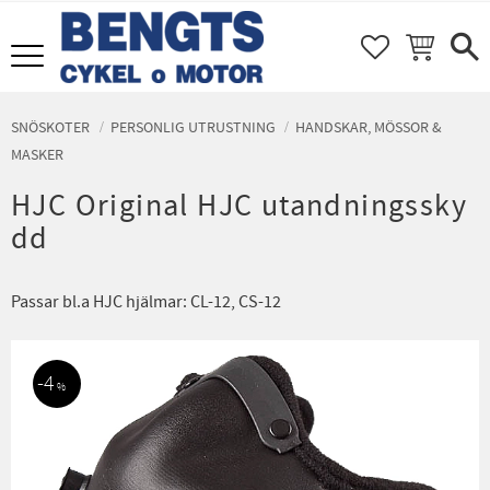
FAVORITER
KUNDVAGN
Meny
SNÖSKOTER
PERSONLIG UTRUSTNING
HANDSKAR, MÖSSOR &
MASKER
HJC Original HJC utandningssky
dd
Passar bl.a HJC hjälmar: CL-12, CS-12
4
%