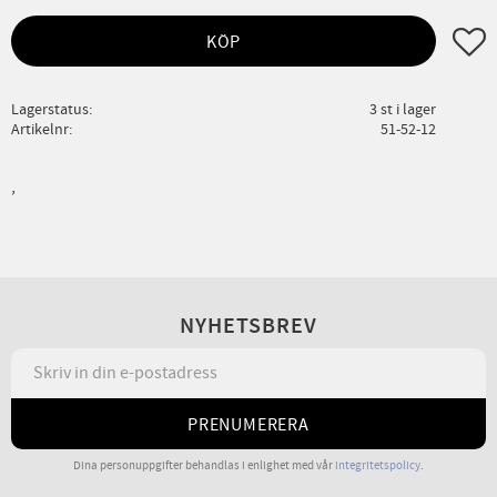
Lägg ti
KÖP
Lagerstatus
3 st i lager
Artikelnr
51-52-12
,
NYHETSBREV
PRENUMERERA
Dina personuppgifter behandlas i enlighet med vår
integritetspolicy
.