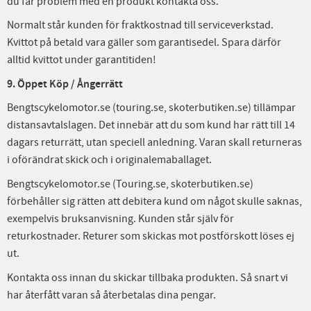
du får problem med en produkt kontakta oss.
Normalt står kunden för fraktkostnad till serviceverkstad.
Kvittot på betald vara gäller som garantisedel. Spara därför
alltid kvittot under garantitiden!
9. Öppet Köp / Ångerrätt
Bengtscykelomotor.se (touring.se, skoterbutiken.se)
tillämpar
distansavtalslagen. Det innebär att du som kund har rätt till 14
dagars returrätt, utan speciell anledning. Varan skall returneras
i oförändrat skick och i originalemaballaget.
Bengtscykelomotor.se (Touring.se, skoterbutiken.se)
förbehåller sig rätten att debitera kund om något skulle saknas,
exempelvis bruksanvisning. Kunden står själv för
returkostnader. Returer som skickas mot postförskott löses ej
ut.
Kontakta oss innan du skickar tillbaka produkten. Så snart vi
har återfått varan så återbetalas dina pengar.