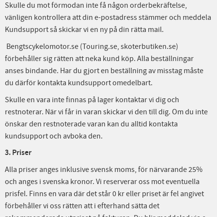
Skulle du mot förmodan inte få någon orderbekräftelse,
vänligen kontrollera att din e-postadress stämmer och meddela
Kundsupport så skickar vi en ny på din rätta mail.
Bengtscykelomotor.se (Touring.se, skoterbutiken.se)
förbehåller sig rätten att neka kund köp. Alla beställningar
anses bindande. Har du gjort en beställning av misstag måste
du därför kontakta kundsupport omedelbart.
Skulle en vara inte finnas på lager kontaktar vi dig och
restnoterar. När vi får in varan skickar vi den till dig. Om du inte
önskar den restnoterade varan kan du alltid kontakta
kundsupport och avboka den.
3. Priser
Alla priser anges inklusive svensk moms, för närvarande 25%
och anges i svenska kronor. Vi reserverar oss mot eventuella
prisfel. Finns en vara där det står 0 kr eller priset är fel angivet
förbehåller vi oss rätten att i efterhand sätta det