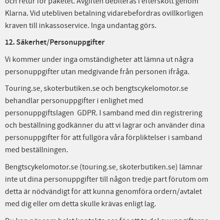
och retur för paketet. Avgiften debiteras i efterskott genom
Klarna. Vid utebliven betalning vidarebefordras ovillkorligen
kraven till inkassoservice. Inga undantag görs.
12. Säkerhet/Personuppgifter
Vi kommer under inga omständigheter att lämna ut några
personuppgifter utan medgivande från personen ifråga.
Touring.se, skoterbutiken.se och bengtscykelomotor.se
behandlar personuppgifter i enlighet med
personuppgiftslagen GDPR. I samband med din registrering
och beställning godkänner du att vi lagrar och använder dina
personuppgifter för att fullgöra våra förpliktelser i samband
med beställningen.
Bengtscykelomotor.se (touring.se, skoterbutiken.se) lämnar
inte ut dina personuppgifter till någon tredje part förutom om
detta är nödvändigt för att kunna genomföra ordern/avtalet
med dig eller om detta skulle krävas enligt lag.