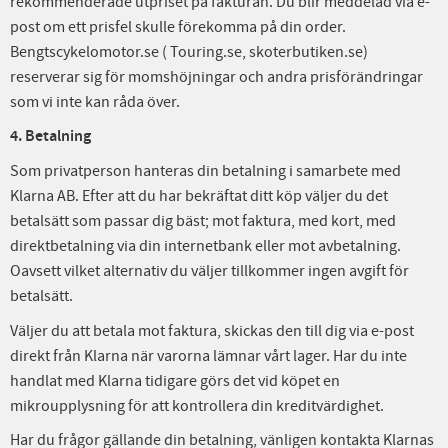
rekommenderade utpriset på fakturan. Du blir meddelad via e-
post om ett prisfel skulle förekomma på din order.
Bengtscykelomotor.se ( Touring.se, skoterbutiken.se)
reserverar sig för momshöjningar och andra prisförändringar
som vi inte kan råda över.
4. Betalning
Som privatperson hanteras din betalning i samarbete med
Klarna AB. Efter att du har bekräftat ditt köp väljer du det
betalsätt som passar dig bäst; mot faktura, med kort, med
direktbetalning via din internetbank eller mot avbetalning.
Oavsett vilket alternativ du väljer tillkommer ingen avgift för
betalsätt.
Väljer du att betala mot faktura, skickas den till dig via e-post
direkt från Klarna när varorna lämnar vårt lager. Har du inte
handlat med Klarna tidigare görs det vid köpet en
mikroupplysning för att kontrollera din kreditvärdighet.
Har du frågor gällande din betalning, vänligen kontakta Klarnas