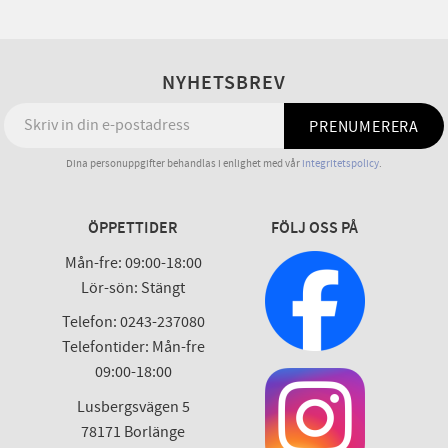
NYHETSBREV
PRENUMERERA
Dina personuppgifter behandlas i enlighet med vår
integritetspolicy
.
ÖPPETTIDER
FÖLJ OSS PÅ
Mån-fre: 09:00-18:00
Lör-sön: Stängt
Telefon: 0243-237080
Telefontider: Mån-fre
09:00-18:00
Lusbergsvägen 5
78171 Borlänge