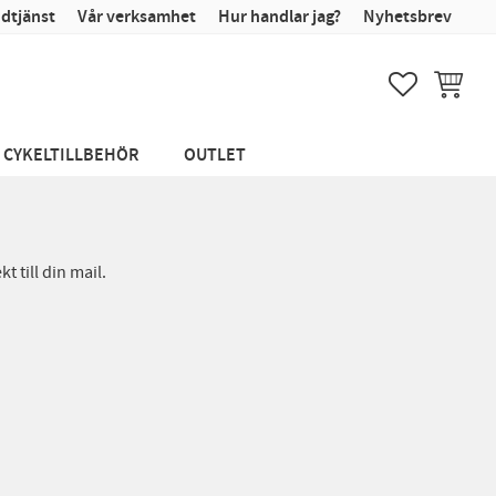
dtjänst
Vår verksamhet
Hur handlar jag?
Nyhetsbrev
FAVORITER
KUNDVA
CYKELTILLBEHÖR
OUTLET
 till din mail.