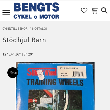
FAVORITER
KUNDVAGN
Meny
CYKELTILLBEHÖR
NOSTALGI
Stödhjul Barn
12" 14" 16" 18" 20"
36
%