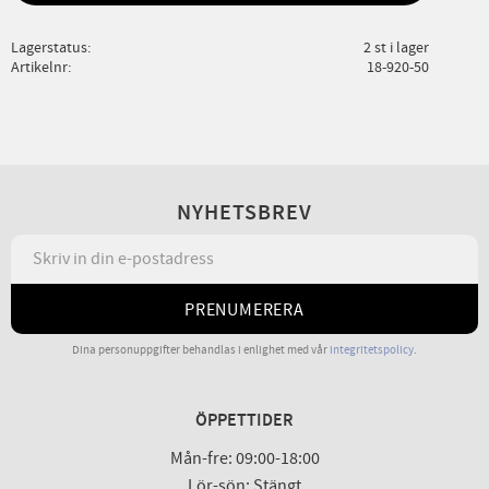
Lagerstatus
2 st i lager
Artikelnr
18-920-50
NYHETSBREV
PRENUMERERA
Dina personuppgifter behandlas i enlighet med vår
integritetspolicy
.
ÖPPETTIDER
Mån-fre: 09:00-18:00
Lör-sön: Stängt