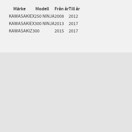
Märke
Modell
Från år
Till år
KAWASAKI
EX250 NINJA
2008
2012
KAWASAKI
EX300 NINJA
2013
2017
KAWASAKI
Z300
2015
2017