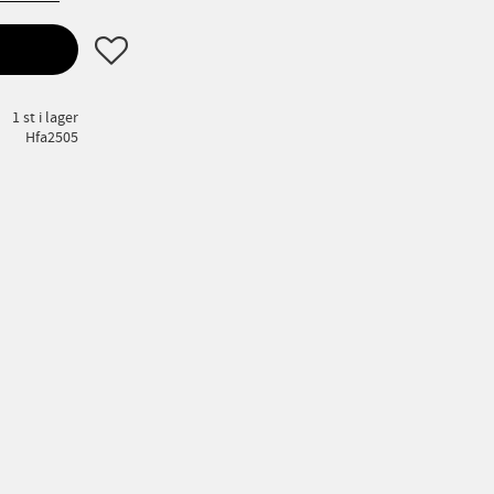
Lägg till i favoriter
1 st i lager
Hfa2505