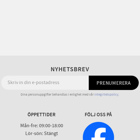
NYHETSBREV
PRENUMERERA
Dina personuppgifter behandlas i enlighet med vår
integritetspolicy
.
ÖPPETTIDER
FÖLJ OSS PÅ
Mån-fre: 09:00-18:00
Lör-sön: Stängt