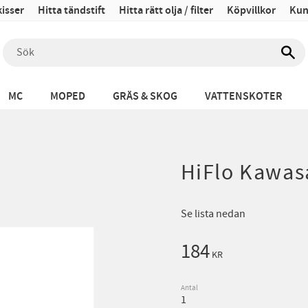
isser
Hitta tändstift
Hitta rätt olja / filter
Köpvillkor
Kun
MC
MOPED
GRÄS & SKOG
VATTENSKOTER
HiFlo Kawas
Se lista nedan
184
KR
Antal