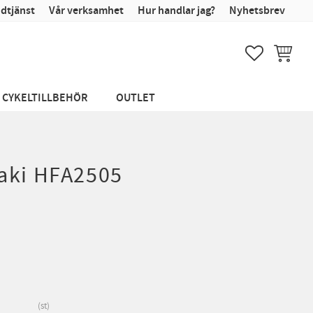
dtjänst
Vår verksamhet
Hur handlar jag?
Nyhetsbrev
FAVORITER
KUNDVA
CYKELTILLBEHÖR
OUTLET
aki HFA2505
st