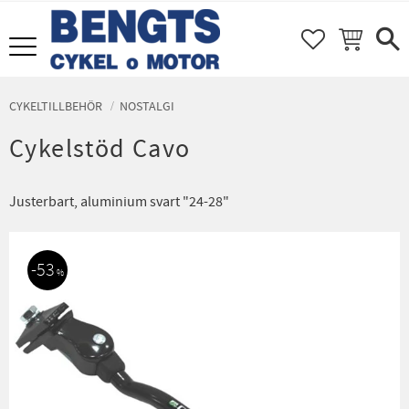
FAVORITER
KUNDVAGN
Meny
CYKELTILLBEHÖR
NOSTALGI
Cykelstöd Cavo
Justerbart, aluminium svart "24-28"
53
%