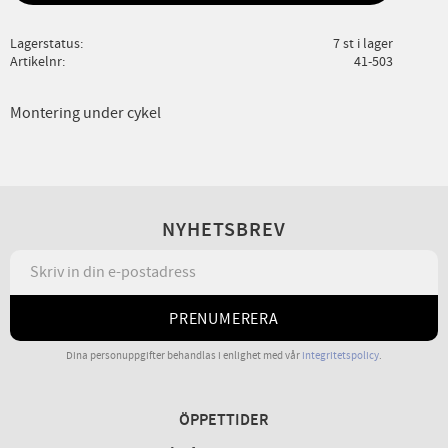
Lagerstatus
7 st i lager
Artikelnr
41-503
Montering under cykel
NYHETSBREV
PRENUMERERA
Dina personuppgifter behandlas i enlighet med vår
integritetspolicy
.
ÖPPETTIDER