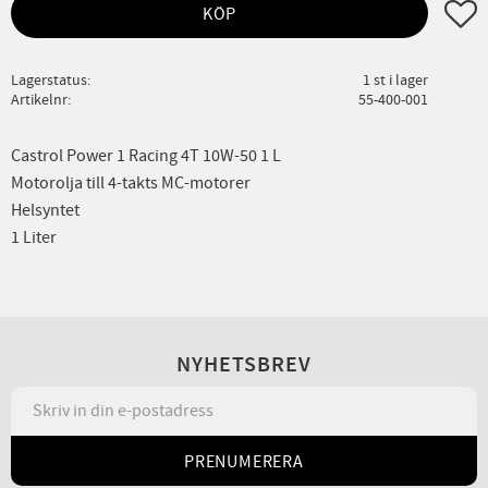
Lägg ti
KÖP
Lagerstatus
1 st i lager
Artikelnr
55-400-001
Castrol Power 1 Racing 4T 10W-50 1 L
Motorolja till 4-takts MC-motorer
Helsyntet
1 Liter
NYHETSBREV
PRENUMERERA