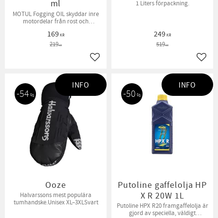
ml
1 Liters förpackning.
MOTUL Fogging OIL skyddar inre
motordelar från rost och
korrosion när fordonet tex är
169
249
vinterförvarat.
KR
KR
219
519
KR
KR
Lägg till i favoriter
Lägg t
INFO
INFO
54
50
%
%
Ooze
Putoline gaffelolja HP
X R 20W 1L
Halvarssons mest populära
tumhandske.Unisex XL–3XLSvart
Putoline HPX R20 framgaffelolja är
gjord av speciella, väldigt