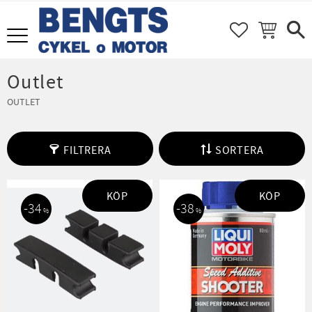
FAVORITER
KUNDVAGN
Meny
Outlet
OUTLET
FILTRERA
SORTERA
KÖP
KÖP
34
38
%
%