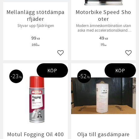
Mellanlägg stötdämpa
Motorbike Speed Sho
rfjäder
oter
Styvar upp fjädringen
​Modern ämneskombination utan
aska med accelerationsökande
rengörande dispergerande och
99
49
materialskyddande egenskaper.
KR
KR
150
79
KR
KR
Lägg till i favoriter
Lägg t
KÖP
KÖP
23
52
%
%
Motul Fogging Oil 400
Olja till gasdämpare