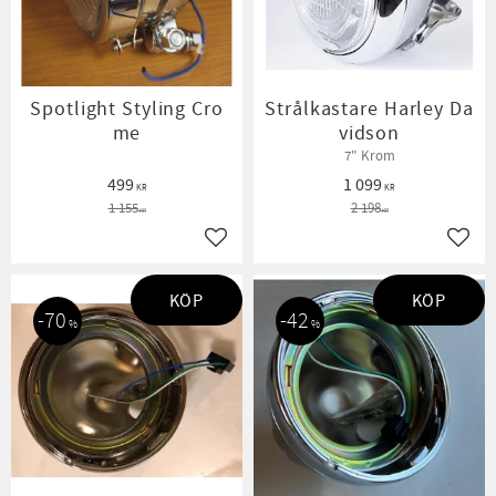
Spotlight Styling Cro
Strålkastare Harley Da
me
vidson
7" Krom
499
1 099
KR
KR
1 155
2 198
KR
KR
Lägg till i favoriter
Lägg t
KÖP
KÖP
70
42
%
%