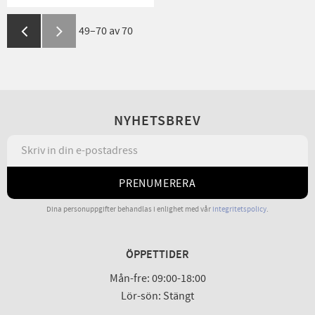
49–
70
av
70
NYHETSBREV
PRENUMERERA
Dina personuppgifter behandlas i enlighet med vår
integritetspolicy
.
ÖPPETTIDER
Mån-fre: 09:00-18:00
Lör-sön: Stängt